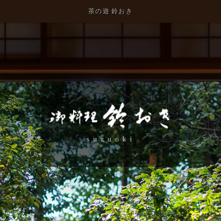
茶の遊 鈴おき