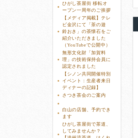
ひがし茶屋街 移転オ
ープン一周年のご挨拶
【メディア掲載】テレ
ビ金沢にて「茶の遊
鈴おき」の茶懐石をご
紹介いただきました
（YouTubeで公開中）
無形文化財「加賀料
理」の技術保持会員に
認定されました
【シノン共同開催特別
イベント：生産者来日
ディナーの記録】
さつき茶会のご案内
白山の店舗、予約でき
ます
ひがし茶屋街で茶道、
してみませんか？
【遠州流茶道 はくれ