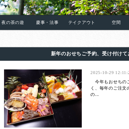
夜の茶の遊
慶事・法事
テイクアウト
空間
新年のおせちご予約、受け付けて
2025-10-29 12:11:
今年もおせちのご
く、毎年のご注文
の...