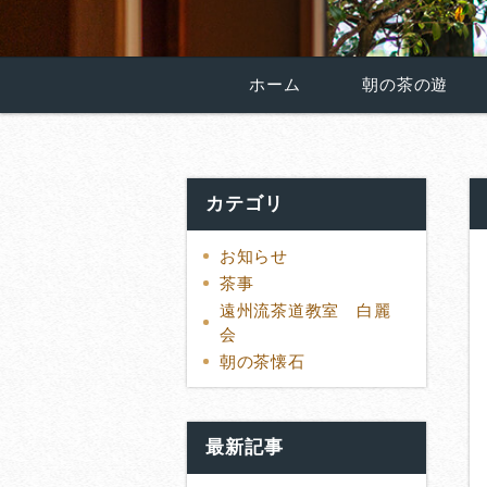
ホーム
朝の茶の遊
カテゴリ
お知らせ
茶事
遠州流茶道教室 白麗
会
朝の茶懐石
最新記事