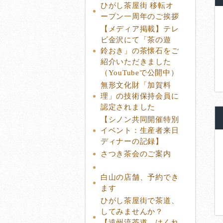
ひがし茶屋街 移転オ
ープン一周年のご挨拶
【メディア掲載】テレ
ビ金沢にて「茶の遊
鈴おき」の茶懐石をご
紹介いただきました
（YouTubeで公開中）
無形文化財「加賀料
理」の技術保持会員に
認定されました
【シノン共同開催特別
イベント：生産者来日
ディナーの記録】
さつき茶会のご案内
白山の店舗、予約でき
ます
ひがし茶屋街で茶道、
してみませんか？
【遠州流茶道 はくれ