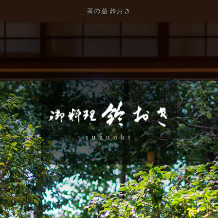
茶の遊 鈴おき