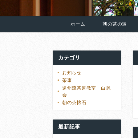
ホーム
朝の茶の遊
カテゴリ
お知らせ
茶事
遠州流茶道教室 白麗
会
朝の茶懐石
最新記事